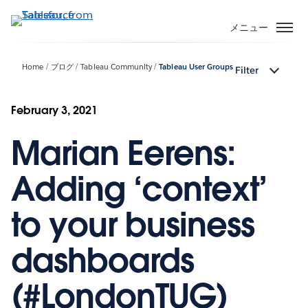
メ
イ
メニュー
ン
コ
Home
ブログ
Tableau Community
Tableau User Groups
Filter
ン
テ
ン
February 3, 2021
ツ
Marian Eerens:
に
移
動
Adding ‘context’
to your business
dashboards
(#LondonTUG)