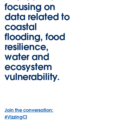
focusing on
data related to
coastal
flooding, food
resilience,
water and
ecosystem
vulnerability.
Join the conversation:
#VizzingCl