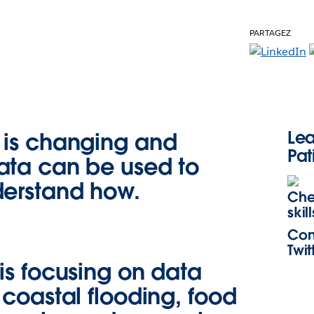
PARTAGEZ
Le
 is changing and
Pat
ata can be used to
derstand how.
Che
skill
Con
Twit
is focusing on data
 coastal flooding, food