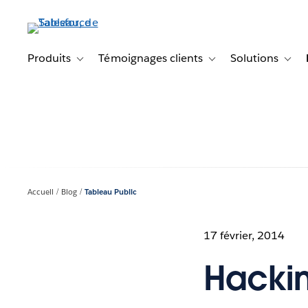
Aller
au
contenu
principal
Produits
Témoignages clients
Solutions
Toggle sub-navigation for Produits
Toggle sub-navigation f
Toggl
Accueil
Blog
Tableau Public
17 février, 2014
Hackin