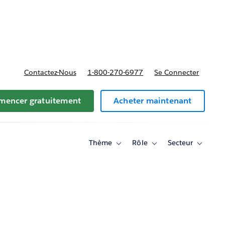
t tarifs
Contactez-Nous
1-800-270-6977
Se Connecter
encer gratuitement
Acheter maintenant
Thème
Rôle
Secteur
Toggle
Toggle
Toggle
sub-
sub-
sub-
navigation
navigation
navigati
for
for
for
Thème
Rôle
Secteur