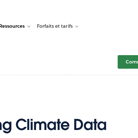
Ressources
Forfaits et tarifs
or Témoignages clients
e sub-navigation for Solutions
Toggle sub-navigation for Ressources
Toggle sub-navigation for Forfaits e
Comm
g Climate Data