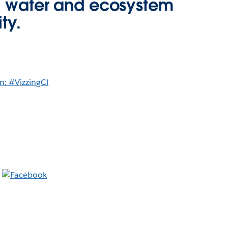
e, water and ecosystem
ty.
n: #VizzingCl