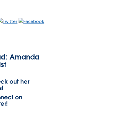
ad: Amanda
ist
ck out her
s!
nect on
ter!