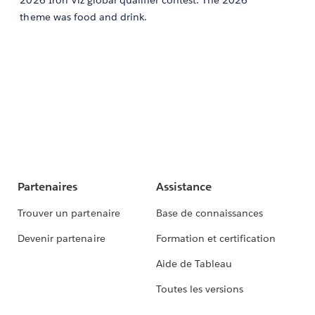
2026 Iron Viz global qualifier contest. The 2026
theme was food and drink.
Partenaires
Assistance
Trouver un partenaire
Base de connaissances
Devenir partenaire
Formation et certification
Aide de Tableau
Toutes les versions