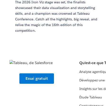
The 2026 Iron Viz stage was set, the finalists
showcased their data visualization and storytelling
skills, and a champion was crowned at Tableau
Conference. Catch all the highlights, big reveal, and
relive the magic of the 16th edition of this
competition.
Qu'est-ce que 
Analyse agentiq
Essai gratuit
Développez une 
Insights sur les 
Étude Tableau
Contactez-nous