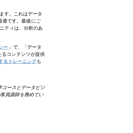
できます。これはデータ
最適です。最後にご
ュニティは、分析のあ
シー
」で、「データ
わたるコンテンツが提供
するトレーニング
も
の統計学コースとデータビジ
の客員講師を務めてい