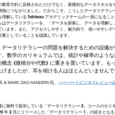
の教育方針に反映されただけでなく、基礎的なデータスキルを
情熱につながりました。だからこそ、こうしたデータリテラシ
理解している Tableau アカデミックチームの一員になるこ
ちはデータリテラシーを、「データを探索し、データを理解し
ています。また、アクセスしやすく、魅力的で、使いやすいデ
必要としていることを認識しています。
、データリテラシーの問題を解決するための設備が
す。数学のカリキュラムでは、統計や確率のような
概念 (微積分や代数) に重きを置いています。も
上げましたが、耳を傾ける人はほとんどいませんで
 氏 & MARC ZAO-SANDERS 氏
、
ハーバードビジネスレビュー誌 (
様に無料で提供している「データリテラシー 2」コースのカリ
20 年 2 月にリリースした「データリテラシー 1」の続きとな