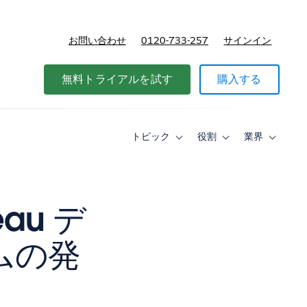
お問い合わせ
0120-733-257
サインイン
価格
無料トライアルを試す
購入する
トピック
役割
業界
Toggle
Toggle
Toggle
sub-
sub-
sub-
navigation
navigation
navigati
for
for
for
ト
役
業
ピ
割
界
au デ
ッ
ク
ムの発