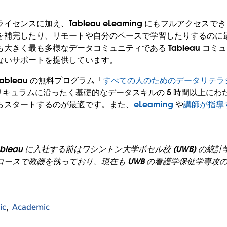
センスに加え、Tableau eLearning にもフルアクセス
を補完したり、リモートや自分のペースで学習したりするのに
大きく最も多様なデータコミュニティである Tableau コミ
ないサポートを提供しています。
bleau の無料プログラム「
すべての人のためのデータリテラ
リキュラムに沿ったく基礎的なデータスキルの 5 時間以上に
らスタートするのが最適です。また、
eLearning
や
講師が指導
は、Tableau に入社する前はワシントン大学ボセル校 (UWB) 
ースで教鞭を執っており、現在も UWB の看護学保健学専攻
ic
Academic