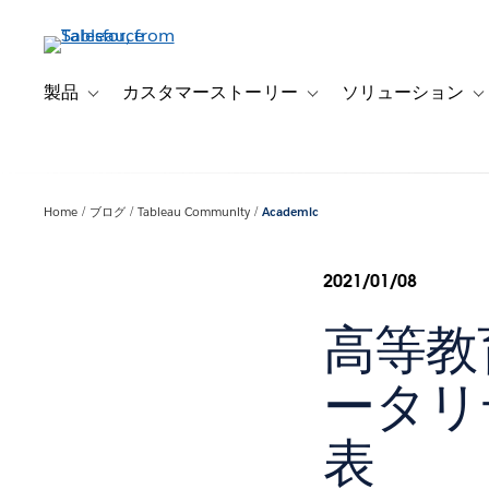
メ
イ
ン
コ
製品
カスタマーストーリー
ソリューション
Toggle sub-navigation for 製品
Toggle sub-navigation
T
ン
テ
ン
ツ
Home
ブログ
Tableau Community
Academic
に
移
動
2021/01/08
高等教育
ータリ
表