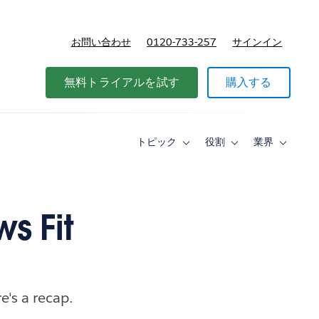
お問い合わせ
0120-733-257
サインイン
価格
無料トライアルを試す
購入する
トピック
役割
業界
Toggle
Toggle
Toggle
sub-
sub-
sub-
navigation
navigation
navigati
for
for
for
ト
役
業
ピ
割
界
s Fit
ッ
ク
e's a recap.