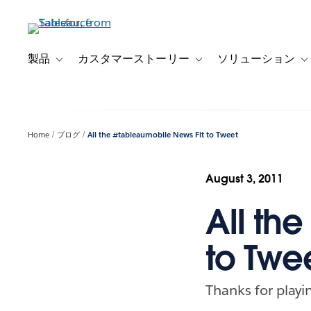
メ
イ
ン
コ
製品
カスタマーストーリー
ソリューション
Toggle sub-navigation for 製品
Toggle sub-navigation
T
ン
テ
ン
ツ
Home
ブログ
All the #tableaumobile News Fit to Tweet
に
移
動
August 3, 2011
All th
to Twe
Thanks for playi