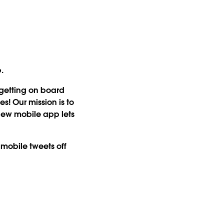
.
e getting on board
! Our mission is to
new mobile app lets
mobile tweets off