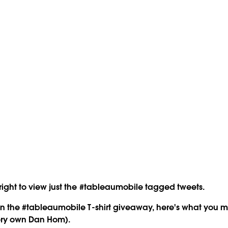
p right to view just the #tableaumobile tagged tweets.
n on the #tableaumobile T-shirt giveaway, here's what you 
ery own Dan Hom).