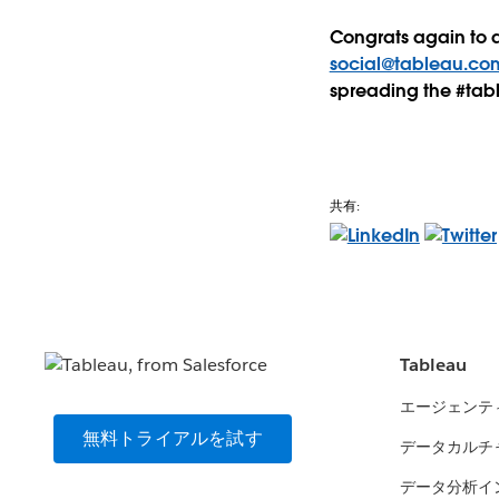
Congrats again to al
social@tableau.co
spreading the #tab
共有:
Tableau
エージェンテ
無料トライアルを試す
データカルチ
データ分析イ