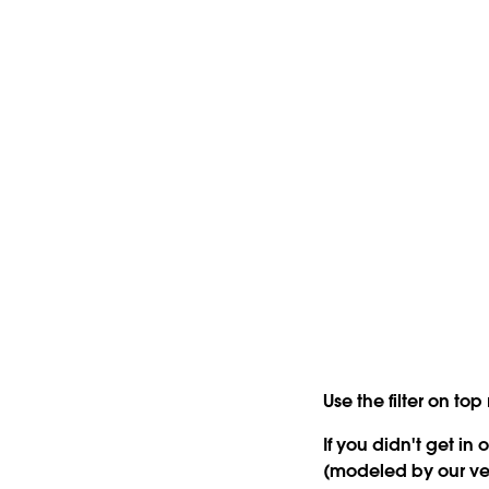
Use the filter on to
If you didn't get i
(modeled by our v