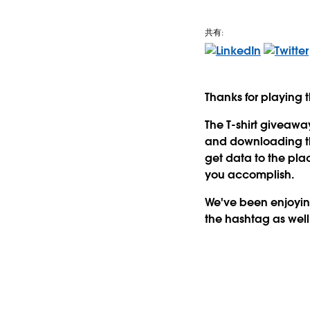
共有:
Thanks for playing 
The T-shirt giveaway
and downloading the
get data to the pla
you accomplish.
We've been enjoying
the hashtag as well.