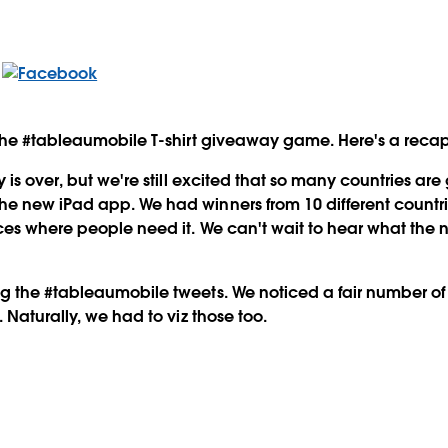
the #tableaumobile T-shirt giveaway game. Here's a recap
 is over, but we're still excited that so many countries ar
 new iPad app. We had winners from 10 different countries
ces where people need it. We can't wait to hear what the 
 the #tableaumobile tweets. We noticed a fair number of 
 Naturally, we had to viz those too.