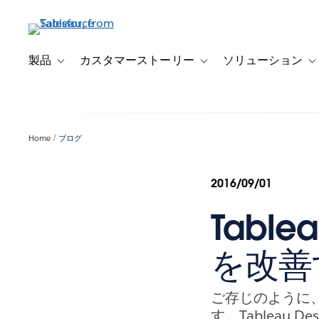
メ
イ
ン
コ
製品
カスタマーストーリー
ソリューション
Toggle sub-navigation for 製品
Toggle sub-navigation
T
ン
テ
ン
ツ
Home
ブログ
に
移
動
2016/09/01
Tabl
を改善
ご存じのように、T
す。Tableau