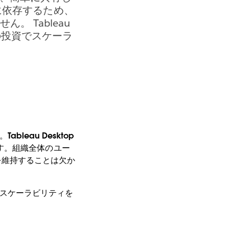
 に依存するため、
 Tableau
の投資でスケーラ
leau Desktop
す。組織全体のユー
ィを維持することは欠か
資でスケーラビリティを