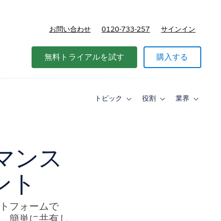
お問い合わせ
0120-733-257
サインイン
価格
無料トライアルを試す
購入する
トピック
役割
業界
Toggle
Toggle
Toggle
sub-
sub-
sub-
navigation
navigation
navigati
for
for
for
ト
役
業
ピ
割
界
ーマンス
ッ
ク
ント
ラットフォームで
ドを、簡単に共有し