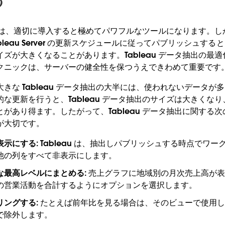
抽出は、適切に導入すると極めてパワフルなツールになります。しかし
leau Server の更新スケジュールに従ってパブリッシュす
ズが大きくなることがあります。Tableau データ抽出の最
クニックは、サーバーの健全性を保つうえできわめて重要です
きな Tableau データ抽出の大半には、使われないデータが
な更新を行うと、Tableau データ抽出のサイズは大きくな
があり得ます。したがって、Tableau データ抽出に関する次の
が大切です。
表示にする:
Tableau は、抽出しパブリッシュする時点でワ
他の列をすべて非表示にします。
な最高レベルにまとめる:
売上グラフに地域別の月次売上高が表
の営業活動を合計するようにオプションを選択します。
リングする:
たとえば前年比を見る場合は、そのビューで使用し
で除外します。