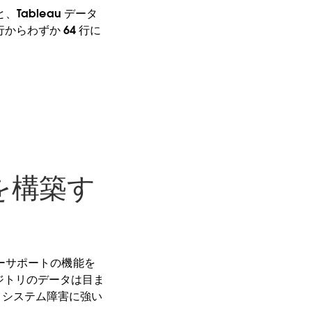
ableau データ
万行からわずか 64 行に
r を構築す
ーサポートの機能を
リポジトリのデータは目ま
よりシステム障害に強い