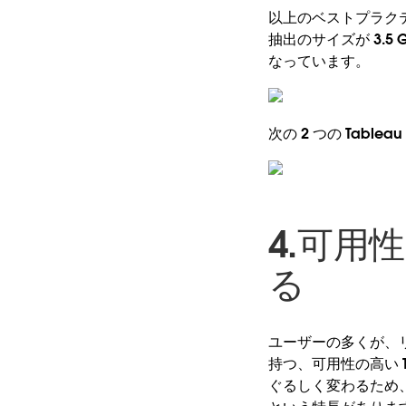
以上のベストプラクテ
抽出のサイズが 3.5 
なっています。
次の 2 つの Tab
4.可用性
る
ユーザーの多くが、
持つ、可用性の高い T
ぐるしく変わるため、可