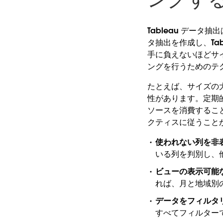
Tableau データ
タ抽出を作成し、Tab
手に負えないほどサイ
ングを行うためのテ
たとえば、サイズの大
性があります。定期的
ソースを消費すること
クティスに従うこと
使われない列を非
いる列を判別し、
ビューの表示可能
れば、月と地域別
データをフィルタ
すべてフィルター