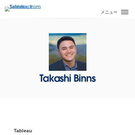
メ
イ
メニュー
ン
コ
ン
テ
ン
ツ
に
移
Takashi Binns
動
Tableau