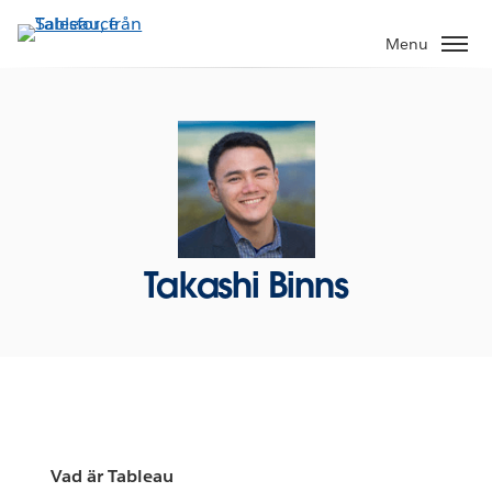
Gå
vidare
Menu
till
huvudinnehållet
Takashi Binns
Vad är Tableau