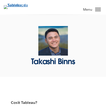
Passa
a
Menu
contenuto
principale
Takashi Binns
Cos'è Tableau?