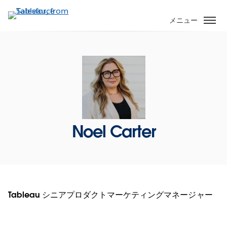
メ
イ
メニュー
ン
コ
ン
テ
ン
ツ
に
移
Noel Carter
動
Tableau シニアプロダクトマーケティングマネージャー