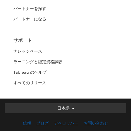
パートナーを探す
パートナーになる
サポート
ナレッジベース
ラーニングと認定資格試験
Tableau のヘルプ
すべてのリリース
日本語
日本語
Deutsch
信頼
ブログ
デベロッパー
お問い合わせ
English (UK)