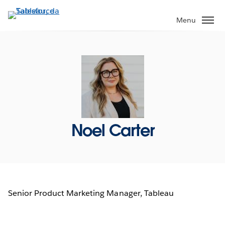
Pular
para
Menu
o
conteúdo
principal
Noel Carter
Senior Product Marketing Manager, Tableau