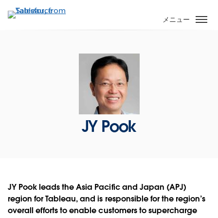
メ
イ
メニュー
ン
コ
ン
テ
ン
ツ
に
移
JY Pook
動
JY Pook leads the Asia Pacific and Japan (APJ)
region for Tableau, and is responsible for the region’s
overall efforts to enable customers to supercharge