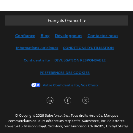
Français (France)
Français (France)
Deutsch
Confiance
Blog
Développeurs
Contactez-nous
English (UK)
English (US)
Informations Juridiques
CONDITIONS D'UTILISATION
Español
Confidentialité
DIVULGATION RESPONSABLE
Français (Canada)
Italiano
PRÉFÉRENCES DES COOKIES
日本語
Votre Confidentialité, Vos Choix
한국어
Nederlands
LinkedIn
Facebook
Twitter
Português
Svenska
© Copyright 2026 Salesforce, Inc. Tous droits réservés. Marques
ไทย
commerciales de leurs détenteurs respectifs. Salesforce, Inc. Salesforce
Tower, 415 Mission Street, 3rd Floor, San Francisco, CA 94105, United States
简体中文