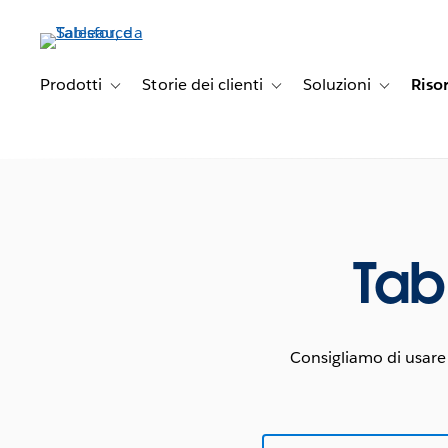
Passa
a
contenuto
principale
Prodotti
Storie dei clienti
Soluzioni
Riso
Toggle sub-navigation for Prodotti
Toggle sub-navigation for Stori
Toggle sub-
Tab
Consigliamo di usare 