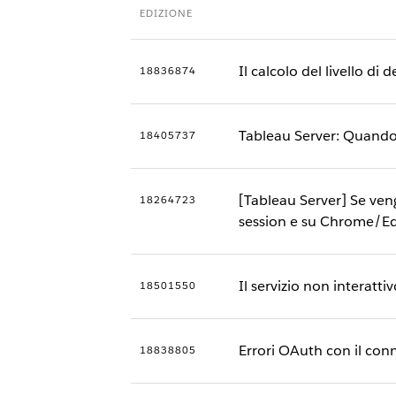
EDIZIONE
Il calcolo del livello di
18836874
Tableau Server: Quando 
18405737
[Tableau Server] Se ven
18264723
session e su Chrome/E
Il servizio non interatti
18501550
Errori OAuth con il con
18838805