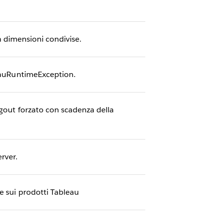
con dimensioni condivise.
leauRuntimeException.
ogout forzato con scadenza della
erver.
e sui prodotti Tableau