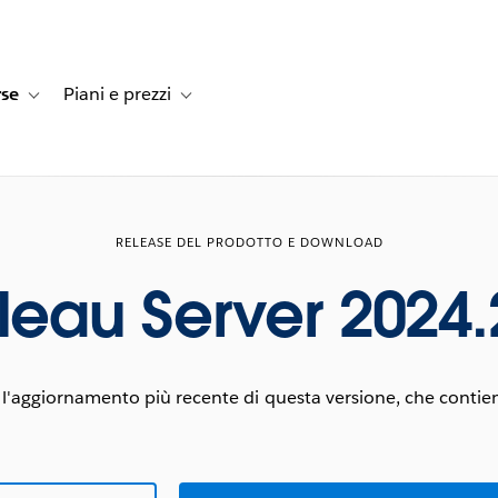
rse
Piani e prezzi
e dei clienti
navigation for Soluzioni
Toggle sub-navigation for Risorse
Toggle sub-navigation for Piani e prezzi
RELEASE DEL PRODOTTO E DOWNLOAD
leau Server 2024.
l'aggiornamento più recente di questa versione, che contiene