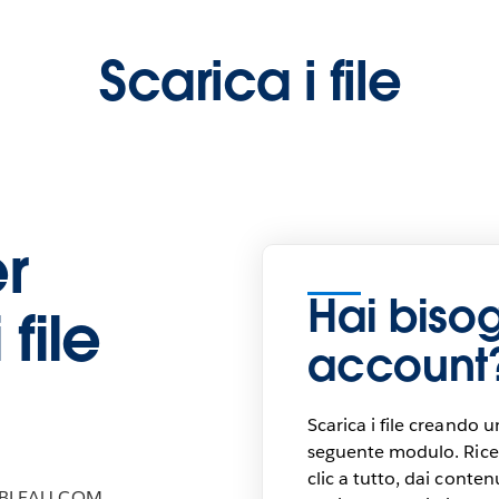
Scarica i file
r
Hai biso
 file
account
Scarica i file creando 
seguente modulo. Ricev
clic a tutto, dai contenut
ABLEAU.COM