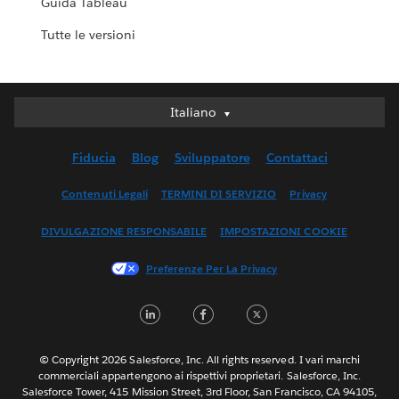
Guida Tableau
Tutte le versioni
Italiano
Italiano
Deutsch
Fiducia
Blog
Sviluppatore
Contattaci
English (UK)
English (US)
Contenuti Legali
TERMINI DI SERVIZIO
Privacy
Español
DIVULGAZIONE RESPONSABILE
IMPOSTAZIONI COOKIE
Français (Canada)
Français (France)
Preferenze Per La Privacy
日本語
LinkedIn
Facebook
Twitter
한국어
Nederlands
Português
© Copyright 2026 Salesforce, Inc. All rights reserved. I vari marchi
commerciali appartengono ai rispettivi proprietari. Salesforce, Inc.
Svenska
Salesforce Tower, 415 Mission Street, 3rd Floor, San Francisco, CA 94105,