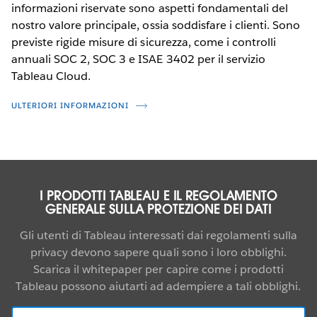
informazioni riservate sono aspetti fondamentali del
nostro valore principale, ossia soddisfare i clienti. Sono
previste rigide misure di sicurezza, come i controlli
annuali SOC 2, SOC 3 e ISAE 3402 per il servizio
Tableau Cloud.
ULTERIORI INFORMAZIONI
I PRODOTTI TABLEAU E IL REGOLAMENTO
GENERALE SULLA PROTEZIONE DEI DATI
Gli utenti di Tableau interessati dai regolamenti sulla
privacy devono sapere quali sono i loro obblighi.
Scarica il whitepaper per capire come i prodotti
Tableau possono aiutarti ad adempiere a tali obblighi.