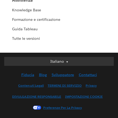
Assistenza
Knowledge Base
Formazione e certificazione
Guida Tableau
Tutte le versioni
Italiano
Italiano
Deutsch
Fiducia
Blog
Sviluppatore
Contattaci
English (UK)
English (US)
Contenuti Legali
TERMINI DI SERVIZIO
Privacy
Español
DIVULGAZIONE RESPONSABILE
IMPOSTAZIONI COOKIE
Français (Canada)
Français (France)
Preferenze Per La Privacy
日本語