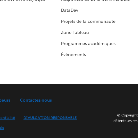
DataDev
Projets de la communauté
Zone Tableau
Programmes académiques
Événements
peurs
Contactez-nous
© Copyright 
entialité
DIVULGATION RESPONSABLE
détenteurs resp
oix