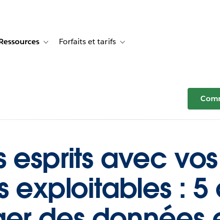
Ressources
Forfaits et tarifs
or Témoignages clients
e sub-navigation for Solutions
Toggle sub-navigation for Ressources
Toggle sub-navigation for Forfaits e
Comm
 esprits avec vos
 exploitables : 5 
ger des données 