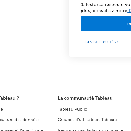
Salesforce respecte vo
plus, consultez notre
D
DES DIFFICULTÉS ?
Tableau ?
La communauté Tableau
ue
Tableau Public
culture des données
Groupes d'utilisateurs Tableau
données et l'analytique
Responsables de la Communauté