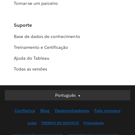
Tornar-se um parceiro
Suporte
Base de dados de conhecimento
Treinamento e Certificação
Ajuda do Tableau
Todas as versões
Português
Português
Deutsch
Confiança
Blog
Desenvolvedores
Fale conosco
English (UK)
English (US)
Legal
TERMOS DE SERVIÇO
Privacidade
Español