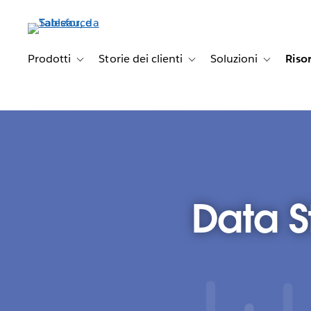
Passa
a
contenuto
principale
Prodotti
Storie dei clienti
Soluzioni
Riso
Toggle sub-navigation for Prodotti
Toggle sub-navigation for Stori
Toggle sub-
Data S