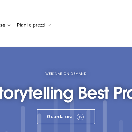
rse
Piani e prezzi
e dei clienti
navigation for Soluzioni
Toggle sub-navigation for Risorse
Toggle sub-navigation for Piani e prezzi
WEBINAR ON-DEMAND
torytelling Best Pr
Guarda ora