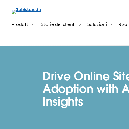
Passa
a
contenuto
principale
Prodotti
Storie dei clienti
Soluzioni
Riso
Toggle sub-navigation for Prodotti
Toggle sub-navigation for Stori
Toggle sub-
Drive Online Sit
Adoption with 
Insights