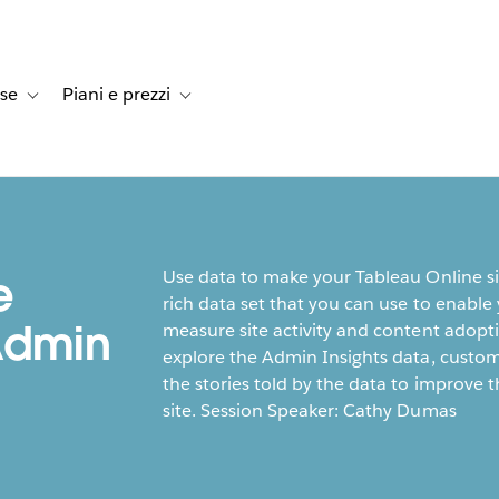
rse
Piani e prezzi
e dei clienti
navigation for Soluzioni
Toggle sub-navigation for Risorse
Toggle sub-navigation for Piani e prezzi
Use data to make your Tableau Online si
e
rich data set that you can use to enabl
Admin
measure site activity and content adopt
explore the Admin Insights data, custo
the stories told by the data to improve 
site. Session Speaker: Cathy Dumas