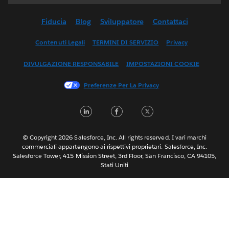
Deutsch
Fiducia
Blog
Sviluppatore
Contattaci
English (UK)
English (US)
Contenuti Legali
TERMINI DI SERVIZIO
Privacy
Español
DIVULGAZIONE RESPONSABILE
IMPOSTAZIONI COOKIE
Français (Canada)
Français (France)
Preferenze Per La Privacy
日本語
LinkedIn
Facebook
Twitter
한국어
Nederlands
Português
© Copyright 2026 Salesforce, Inc. All rights reserved. I vari marchi
commerciali appartengono ai rispettivi proprietari. Salesforce, Inc.
Svenska
Salesforce Tower, 415 Mission Street, 3rd Floor, San Francisco, CA 94105,
Stati Uniti
ไทย
简体中文
繁體中文