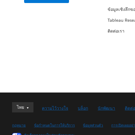
ข้อมูลเชิงลึกข
Tableau Rese
ติดต่อเรา
ไทย
ไทย
ความไว้วางใจ
บล็อก
นักพัฒนา
ติดต่
Deutsch
English (UK)
กฎหมาย
ข้อกำหนดในการให้บริการ
ข้อมูลส่วนตัว
การเปิดเผยอย่
English (US)