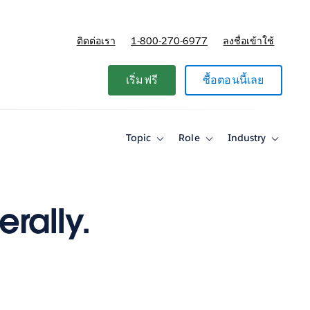
ติดต่อเรา
1-800-270-6977
ลงชื่อเข้าใช้
แผนและการกำหนดราคา
เริ่มฟรี
ซื้อตอนนี้เลย
Topic
Role
Industry
Toggle
Toggle
Toggle
sub-
sub-
sub-
navigation
navigation
navigati
for
for
for
Topic
Role
Industry
erally.