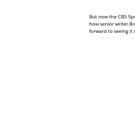
But now the CBS Spo
how senior writer Br
forward to seeing it al