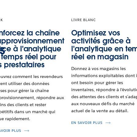
OK
LIVRE BLANC
nforcez la chaîne
Optimisez vos
approvisionnement
activités grâce à
s
âce à l'analytique
l'analytique en te
 temps réel pour
réel en magasin
s prestataires
Donnez à vos magasins les
informations exploitables dont i
uvrez comment les revendeurs
ont besoin pour gérer les
ent utiliser des données
inventaires, répondre à l'évolut
ises pour gérer la chaîne
des attentes des clients et s'ada
provisionnement, répondre aux
aux nouveaux défis du marché
ns des clients et rester
actuel de la vente au détail.
étitifs dans un marché qui
ue rapidement.
EN SAVOIR PLUS
AVOIR PLUS