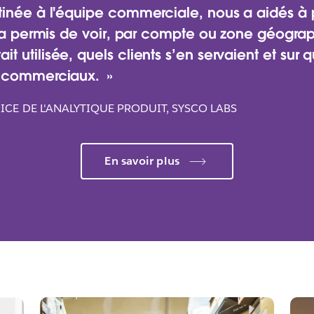
dans ses 
tinée à l'équipe commerciale, nous a aidés à
s a permis de voir, par compte ou zone géograp
utilisée, quels clients s’en servaient et sur qu
Découvrez comment cette c
s commerciaux.
pour créer une source uniq
magasins, transformant et 
ICE DE L'ANALYTIQUE PRODUIT, SYSCO LABS
quotidienne des opérations 
REGARDER LA VIDÉO
En savoir plus