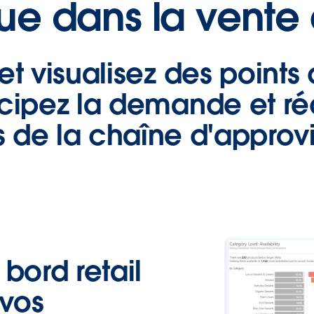
ue dans la vente 
t visualisez des point
icipez la demande et ré
ns de la chaîne d'appro
bord retail
 vos