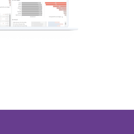
Whole Foods a
ne culture data