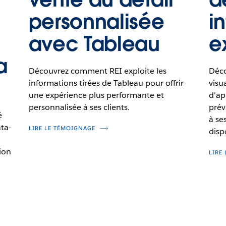
personnalisée
i
avec Tableau
e
a
Découvrez comment REI exploite les
Déco
informations tirées de Tableau pour offrir
visu
une expérience plus performante et
d'ap
personnalisée à ses clients.
prév
é
à se
ta-
LIRE LE TÉMOIGNAGE
disp
ion
LIRE