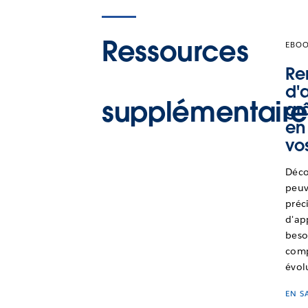
Ressources
EBO
Re
d'
supplémentaire
gr
en
vo
Déco
peuv
préc
d'ap
besoi
comp
évol
EN S