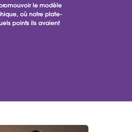
460 magasins
 promouvoir le modèle
hique, où notre plate-
els points ils avaient
haîne de supermarchés utilise Tableau
ue d'informations fiables pour tous ses
améliorant ainsi son approche
et de l’expérience client.