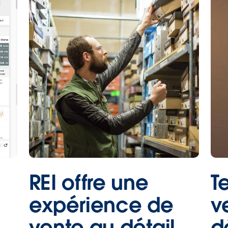
REI offre une
T
expérience de
v
vente au détail
d