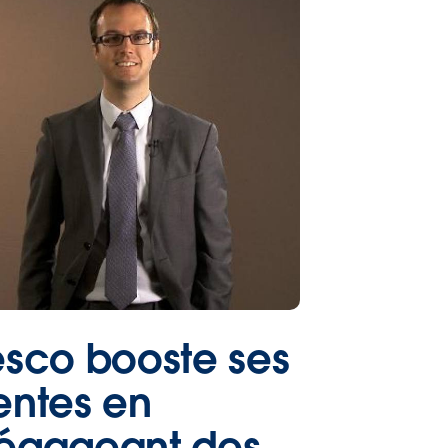
esco booste ses
entes en
égageant des