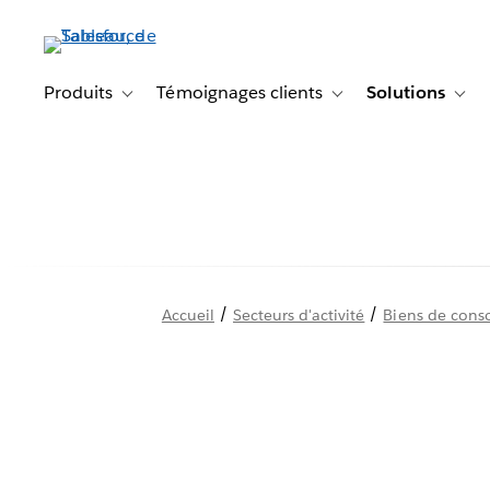
Aller
au
contenu
principal
Produits
Témoignages clients
Solutions
Toggle sub-navigation for Produits
Toggle sub-navigation f
Togg
/
/
Accueil
Secteurs d'activité
Biens de cons