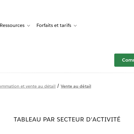
Ressources
Forfaits et tarifs
or Témoignages clients
le sub-navigation for Solutions
Toggle sub-navigation for Ressources
Toggle sub-navigation for Forfaits e
Comm
/
ommation et vente au détail
Vente au détail
TABLEAU PAR SECTEUR D'ACTIVITÉ