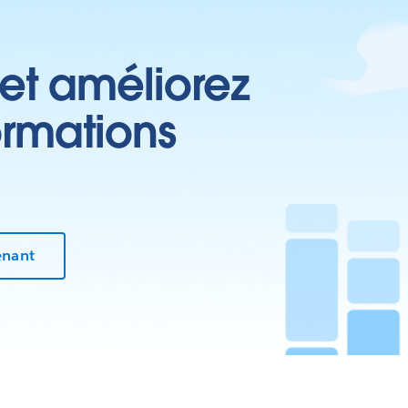
 et améliorez
ormations
enant