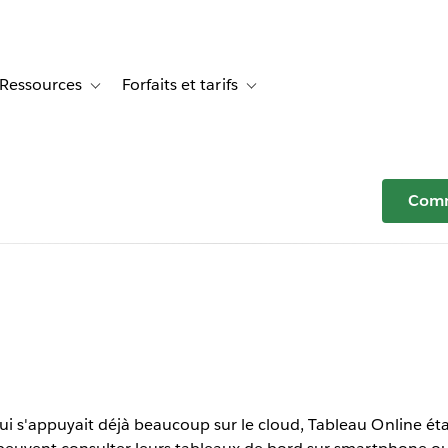
Ressources
Forfaits et tarifs
or Témoignages clients
le sub-navigation for Solutions
Toggle sub-navigation for Ressources
Toggle sub-navigation for Forfaits e
Comm
 transforme
ez
uticals
s'appuyait déjà beaucoup sur le cloud, Tableau Online étai