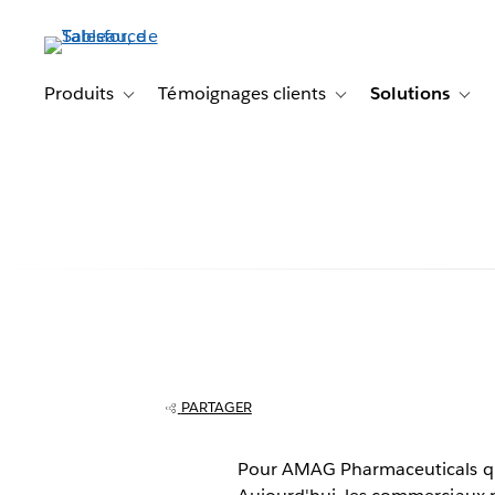
Aller
au
contenu
principal
Produits
Témoignages clients
Solutions
Toggle sub-navigation for Produits
Toggle sub-navigation f
Togg
Tableau Online
l'analytique ch
PARTAGER
AMAG Pharmace
Pour AMAG Pharmaceuticals qui 