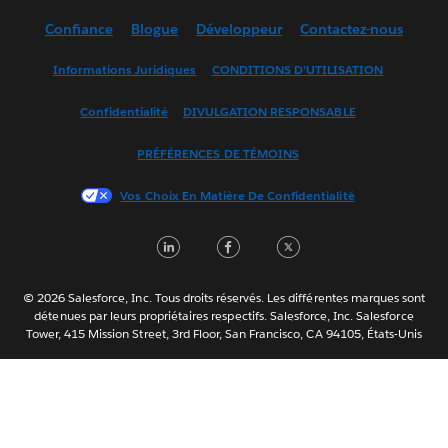
Deutsch
Confiance
Blogue
Développeur
Contactez-nous
English (UK)
English (US)
Informations Juridiques
CONDITIONS D’UTILISATION
Español
Confidentialité
DIVULGATION RESPONSABLE
Français (France)
Italiano
PRÉFÉRENCES DE TÉMOINS
日本語
Vos Choix En Matière De Confidentialité
한국어
Nederlands
LinkedIn
Facebook
Twitter
Português
Svenska
© 2026 Salesforce, Inc. Tous droits réservés. Les différentes marques sont
ไทย
détenues par leurs propriétaires respectifs. Salesforce, Inc. Salesforce
Tower, 415 Mission Street, 3rd Floor, San Francisco, CA 94105, États-Unis
简体中文
繁體中文