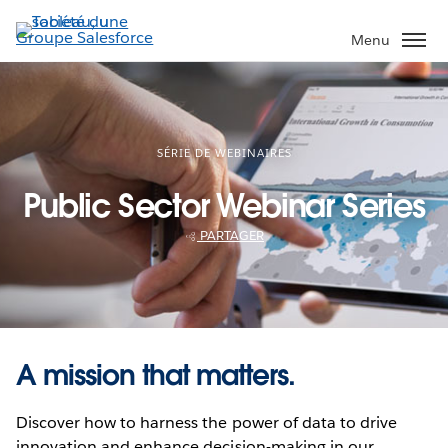
Aller
au
Menu
contenu
principal
SÉRIE DE WEBINAIRES
Public Sector Webinar Series
PARTAGER
A mission that matters.
Discover how to harness the power of data to drive
innovation and enhance decision-making in our