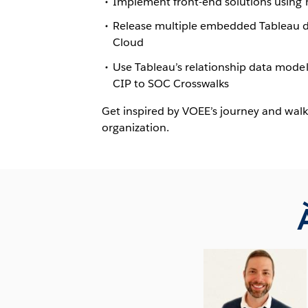
Implement front-end solutions using
Release multiple embedded Tableau d
Cloud
Use Tableau’s relationship data mode
CIP to SOC Crosswalks
Get inspired by VOEE’s journey and walk
organization.