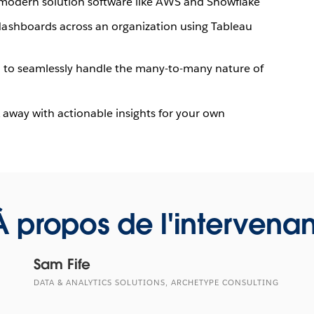
 modern solution software like AWS and Snowflake
ashboards across an organization using Tableau
l to seamlessly handle the many-to-many nature of
 away with actionable insights for your own
À propos de l'intervenan
Sam Fife
DATA & ANALYTICS SOLUTIONS, ARCHETYPE CONSULTING