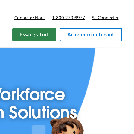
Contactez-Nous
1-800-270-6977
Se Connecter
Essai gratuit
Acheter maintenant
orkforce
 Solutions