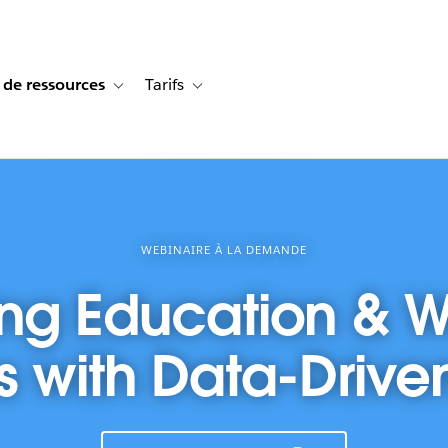
 de ressources
Tarifs
s de cas
vigation for Solutions
Toggle sub-navigation for Centre de ressources
Toggle sub-navigation for Tarifs
WEBINAIRE À LA DEMANDE
ng Education & W
with Data-Driven