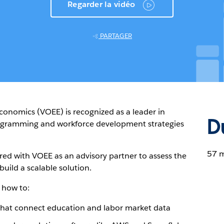
Regarder la vidéo
PARTAGER
Economics (VOEE) is recognized as a leader in
D
rogramming and workforce development strategies
57 
ed with VOEE as an advisory partner to assess the
build a scalable solution.
n how to:
that connect education and labor market data