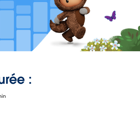
urée :
min