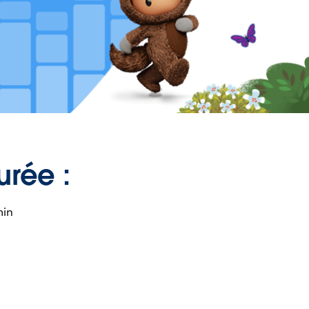
urée :
min