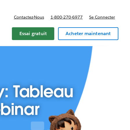
Contactez-Nous
1-800-270-6977
Se Connecter
Essai gratuit
Acheter maintenant
y: Tableau
binar