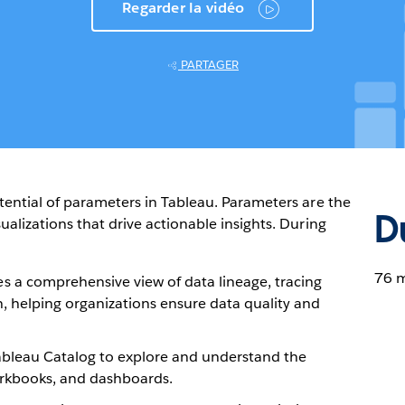
Regarder la vidéo
PARTAGER
otential of parameters in Tableau. Parameters are the
D
ualizations that drive actionable insights. During
76 
s a comprehensive view of data lineage, tracing
n, helping organizations ensure data quality and
Tableau Catalog to explore and understand the
orkbooks, and dashboards.