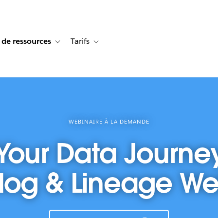
 de ressources
Tarifs
s de cas
vigation for Solutions
Toggle sub-navigation for Centre de ressources
Toggle sub-navigation for Tarifs
WEBINAIRE À LA DEMANDE
Your Data Journe
log & Lineage We