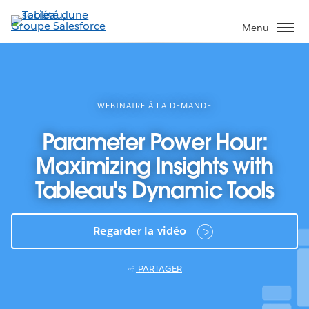
Aller
au
Menu
contenu
principal
WEBINAIRE À LA DEMANDE
Parameter Power Hour:
Maximizing Insights with
Tableau's Dynamic Tools
Regarder la vidéo
PARTAGER