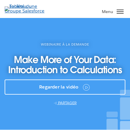
Aller
au
Menu
contenu
principal
WEBINAIRE À LA DEMANDE
Make More of Your Data:
Introduction to Calculations
Regarder la vidéo
PARTAGER