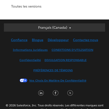
Toutes les versions
Français (Canada)
Français (Canada)
Deutsch
Confiance
Blogue
Développeur
Contactez-nous
English (UK)
English (US)
Informations Juridiques
CONDITIONS D’UTILISATION
Español
Confidentialité
DIVULGATION RESPONSABLE
Français (France)
Italiano
PRÉFÉRENCES DE TÉMOINS
日本語
Vos Choix En Matière De Confidentialité
한국어
Nederlands
LinkedIn
Facebook
Twitter
Português
Svenska
© 2026 Salesforce, Inc. Tous droits réservés. Les différentes marques sont
ไทย