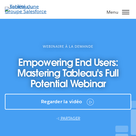
Aller
au
Menu
contenu
principal
WEBINAIRE À LA DEMANDE
Empowering End Users:
Mastering Tableau's Full
Potential Webinar
Regarder la vidéo
PARTAGER