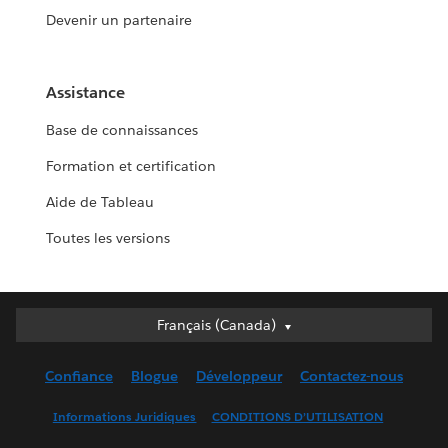
Devenir un partenaire
Assistance
Base de connaissances
Formation et certification
Aide de Tableau
Toutes les versions
Français (Canada)
Français (Canada)
Deutsch
Confiance
Blogue
Développeur
Contactez-nous
English (UK)
English (US)
Informations Juridiques
CONDITIONS D’UTILISATION
Español