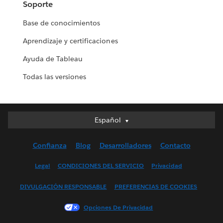
Soporte
Base de conocimientos
Aprendizaje y certificaciones
Ayuda de Tableau
Todas las versiones
Español
Español
Deutsch
Confianza
Blog
Desarrolladores
Contacto
English (UK)
English (US)
Legal
CONDICIONES DEL SERVICIO
Privacidad
Français (Canada)
DIVULGACIÓN RESPONSABLE
PREFERENCIAS DE COOKIES
Français (France)
Italiano
Opciones De Privacidad
日本語