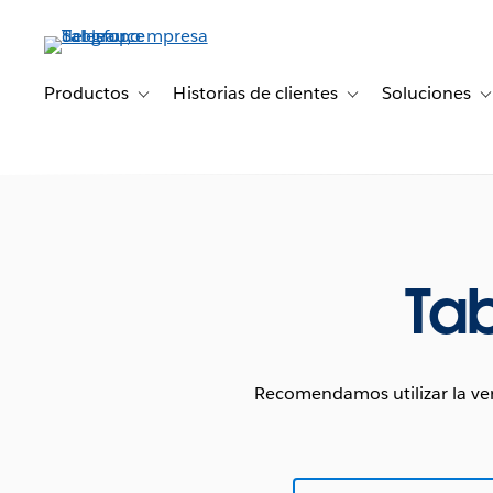
Ir
al
contenido
principal
Productos
Historias de clientes
Soluciones
Toggle sub-navigation for Productos
Toggle sub-navigation 
T
Tab
Recomendamos utilizar la ver