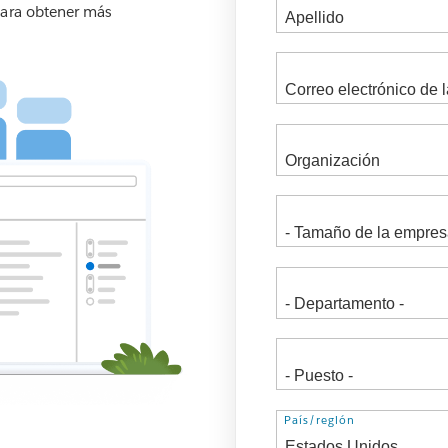
para obtener más
Dirección
País/región