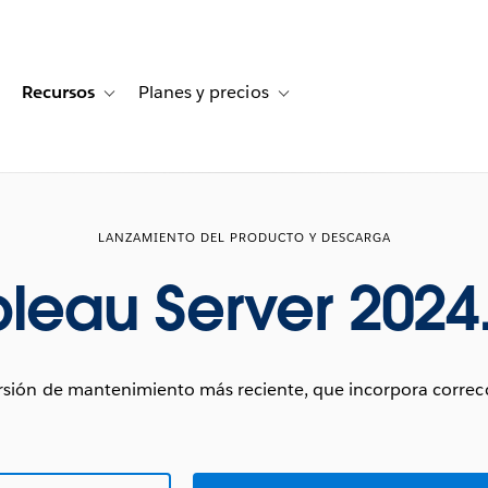
Recursos
Planes y precios
for Historias de clientes
oggle sub-navigation for Soluciones
Toggle sub-navigation for Recursos
Toggle sub-navigation for Planes
LANZAMIENTO DEL PRODUCTO Y DESCARGA
leau Server 2024
sión de mantenimiento más reciente, que incorpora correcc