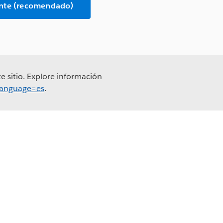
iente (recomendado)
e sitio. Explore información
?language=es
.