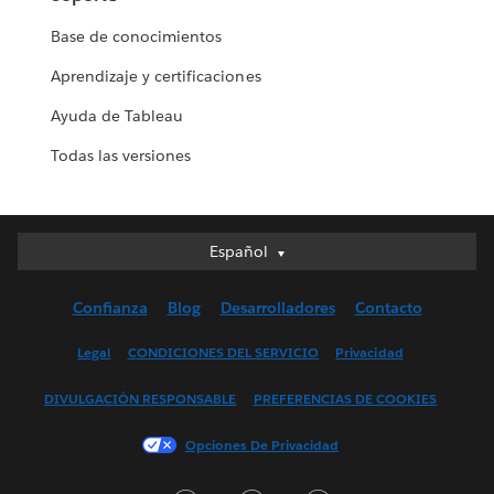
Base de conocimientos
Aprendizaje y certificaciones
Ayuda de Tableau
Todas las versiones
Español
Español
Deutsch
Confianza
Blog
Desarrolladores
Contacto
English (UK)
English (US)
Legal
CONDICIONES DEL SERVICIO
Privacidad
Français (Canada)
DIVULGACIÓN RESPONSABLE
PREFERENCIAS DE COOKIES
Français (France)
Italiano
Opciones De Privacidad
日本語