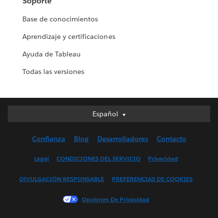
Soporte
Base de conocimientos
Aprendizaje y certificaciones
Ayuda de Tableau
Todas las versiones
Español
Español
Deutsch
Confianza
Blog
Desarrolladores
Contacto
English (UK)
English (US)
Legal
CONDICIONES DEL SERVICIO
Privacidad
Français (Canada)
DIVULGACIÓN RESPONSABLE
PREFERENCIAS DE COOKIES
Français (France)
Italiano
Opciones De Privacidad
日本語