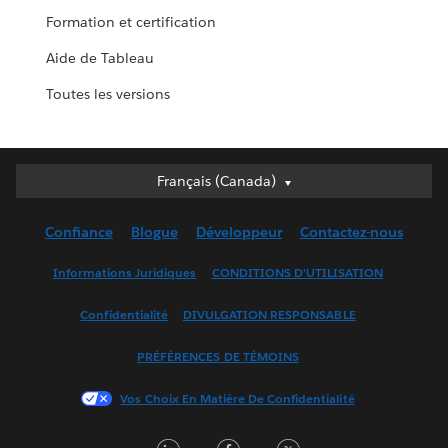
Formation et certification
Aide de Tableau
Toutes les versions
Français (Canada)
Français (Canada)
Deutsch
Confiance
Blogue
Développeur
Contactez-nous
English (UK)
English (US)
Informations Juridiques
CONDITIONS D’UTILISATION
Español
Confidentialité
DIVULGATION RESPONSABLE
Français (France)
Italiano
PRÉFÉRENCES DE TÉMOINS
日本語
Vos Choix En Matière De Confidentialité
한국어
Nederlands
LinkedIn
Facebook
Twitter