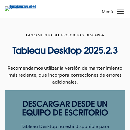
Ir
al
Menú
contenido
principal
LANZAMIENTO DEL PRODUCTO Y DESCARGA
Tableau Desktop 2025.2.3
Recomendamos utilizar la versión de mantenimiento
más reciente, que incorpora correcciones de errores
adicionales.
DESCARGAR DESDE UN
EQUIPO DE ESCRITORIO
Tableau Desktop no está disponible para