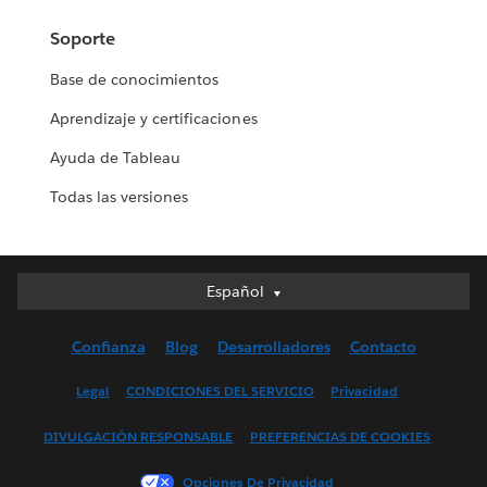
Soporte
Base de conocimientos
Aprendizaje y certificaciones
Ayuda de Tableau
Todas las versiones
Español
Español
Deutsch
Confianza
Blog
Desarrolladores
Contacto
English (UK)
English (US)
Legal
CONDICIONES DEL SERVICIO
Privacidad
Français (Canada)
DIVULGACIÓN RESPONSABLE
PREFERENCIAS DE COOKIES
Français (France)
Italiano
Opciones De Privacidad