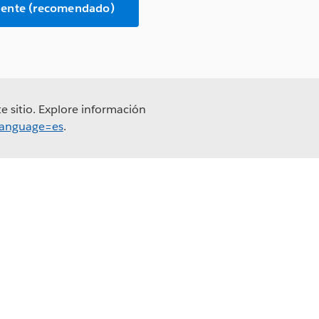
ciente (recomendado)
e sitio. Explore información
?language=es
.