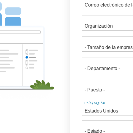
Dirección
País/región