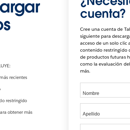
¿Necesit
argar
cuenta?
os
Cree una cuenta de Ta
siguiente para descarg
acceso de un solo clic 
contenido restringido d
de productos futuras h
como la evaluación de
UYE:
más.
 más recientes
o
do restringido
para obtener más