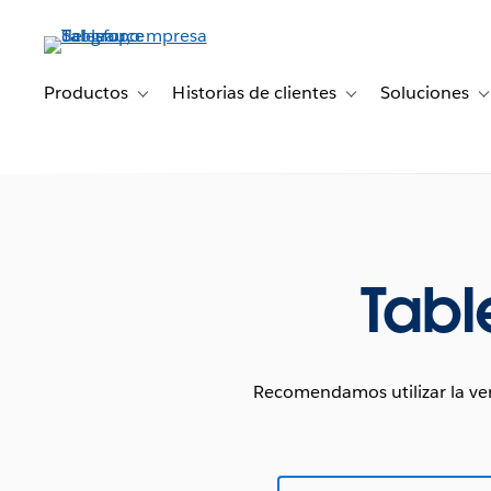
Ir
al
contenido
principal
Productos
Historias de clientes
Soluciones
Toggle sub-navigation for Productos
Toggle sub-navigation 
T
Tabl
Recomendamos utilizar la ver