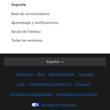
Soporte
Base de conocimientos
Aprendizaje y certificaciones
Ayuda de Tableau
Todas las versiones
Español
Español
Deutsch
Confianza
Blog
Desarrolladores
Contacto
English (UK)
English (US)
Legal
CONDICIONES DEL SERVICIO
Privacidad
Français (Canada)
DIVULGACIÓN RESPONSABLE
PREFERENCIAS DE COOKIES
Français (France)
Italiano
Opciones De Privacidad
日本語