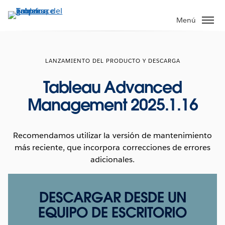
Ir
al
Menú
contenido
principal
LANZAMIENTO DEL PRODUCTO Y DESCARGA
Tableau Advanced
Management 2025.1.16
Recomendamos utilizar la versión de mantenimiento
más reciente, que incorpora correcciones de errores
adicionales.
DESCARGAR DESDE UN
EQUIPO DE ESCRITORIO