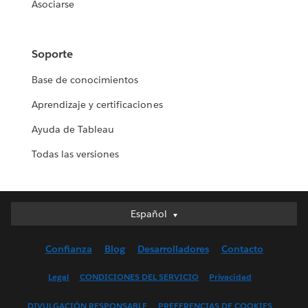
Asociarse
Soporte
Base de conocimientos
Aprendizaje y certificaciones
Ayuda de Tableau
Todas las versiones
Español
Español
Deutsch
Confianza
Blog
Desarrolladores
Contacto
English (UK)
English (US)
Legal
CONDICIONES DEL SERVICIO
Privacidad
Français (Canada)
DIVULGACIÓN RESPONSABLE
PREFERENCIAS DE COOKIES