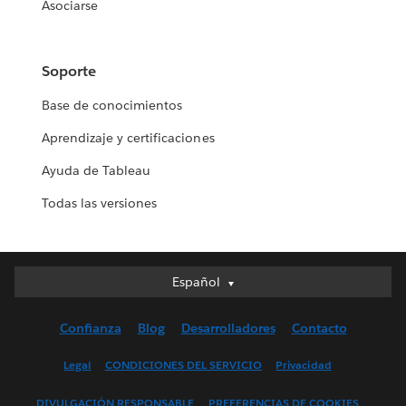
Asociarse
Soporte
Base de conocimientos
Aprendizaje y certificaciones
Ayuda de Tableau
Todas las versiones
Español
Español
Deutsch
Confianza
Blog
Desarrolladores
Contacto
English (UK)
English (US)
Legal
CONDICIONES DEL SERVICIO
Privacidad
Français (Canada)
DIVULGACIÓN RESPONSABLE
PREFERENCIAS DE COOKIES