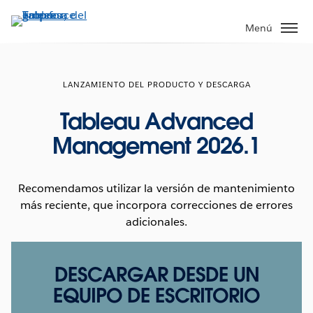
Ir
al
Menú
contenido
principal
LANZAMIENTO DEL PRODUCTO Y DESCARGA
Tableau Advanced
Management 2026.1
Recomendamos utilizar la versión de mantenimiento
más reciente, que incorpora correcciones de errores
adicionales.
DESCARGAR DESDE UN
EQUIPO DE ESCRITORIO