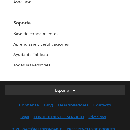
Asociarse
Soporte
Base de conocimientos
Aprendizaje y certificaciones
Ayuda de Tableau
Todas las versiones
Español
Español
Deutsch
Confianza
Blog
Desarrolladores
Contacto
English (UK)
English (US)
Legal
CONDICIONES DEL SERVICIO
Privacidad
Français (Canada)
DIVULGACIÓN RESPONSABLE
PREFERENCIAS DE COOKIES