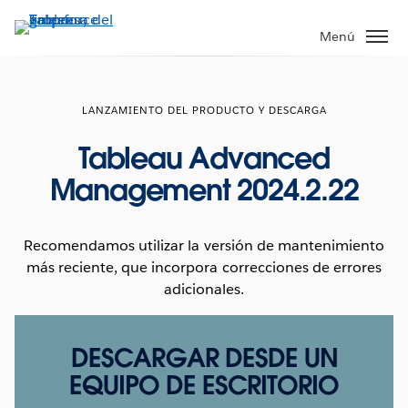
Ir
al
Menú
contenido
principal
LANZAMIENTO DEL PRODUCTO Y DESCARGA
Tableau Advanced
Management 2024.2.22
Recomendamos utilizar la versión de mantenimiento
más reciente, que incorpora correcciones de errores
adicionales.
DESCARGAR DESDE UN
EQUIPO DE ESCRITORIO