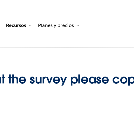
Recursos
Planes y precios
for Historias de clientes
oggle sub-navigation for Soluciones
Toggle sub-navigation for Recursos
Toggle sub-navigation for Planes
 out the survey please c