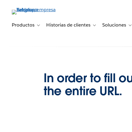
Ir
al
contenido
principal
Productos
Historias de clientes
Soluciones
Toggle sub-navigation for Productos
Toggle sub-navigation 
T
In order to fill
the entire URL.