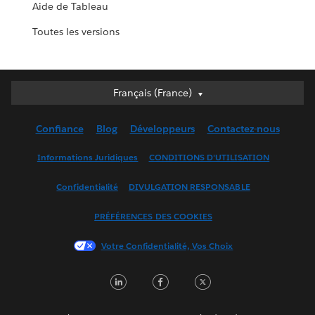
Aide de Tableau
Toutes les versions
Français (France)
Français (France)
Deutsch
Confiance
Blog
Développeurs
Contactez-nous
English (UK)
English (US)
Informations Juridiques
CONDITIONS D'UTILISATION
Español
Confidentialité
DIVULGATION RESPONSABLE
Français (Canada)
Italiano
PRÉFÉRENCES DES COOKIES
日本語
Votre Confidentialité, Vos Choix
한국어
Nederlands
LinkedIn
Facebook
Twitter
Português
Svenska