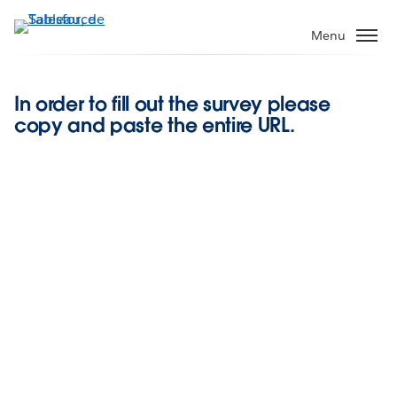
Aller
au
Menu
contenu
principal
In order to fill out the survey please
copy and paste the entire URL.