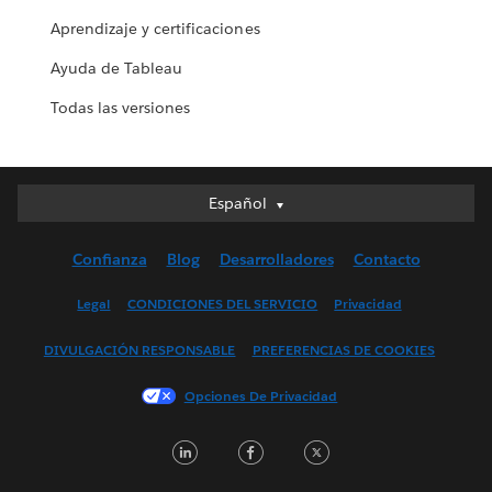
Aprendizaje y certificaciones
Ayuda de Tableau
Todas las versiones
Español
Español
Deutsch
Confianza
Blog
Desarrolladores
Contacto
English (UK)
English (US)
Legal
CONDICIONES DEL SERVICIO
Privacidad
Français (Canada)
DIVULGACIÓN RESPONSABLE
PREFERENCIAS DE COOKIES
Français (France)
Italiano
Opciones De Privacidad
日本語
LinkedIn
Facebook
Twitter
한국어
Nederlands