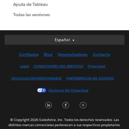
Ayuda de Tableau
Todas las versiones
Español
Español
Deutsch
Confianza
Blog
Desarrolladores
Contacto
English (UK)
English (US)
Legal
CONDICIONES DEL SERVICIO
Privacidad
Français (Canada)
DIVULGACIÓN RESPONSABLE
PREFERENCIAS DE COOKIES
Français (France)
Italiano
Opciones De Privacidad
日本語
LinkedIn
Facebook
Twitter
한국어
Nederlands
Português
© Copyright 2026 Salesforce, Inc. Todos los derechos reservados. Las
distintas marcas comerciales pertenecen a sus respectivos propietarios.
Svenska