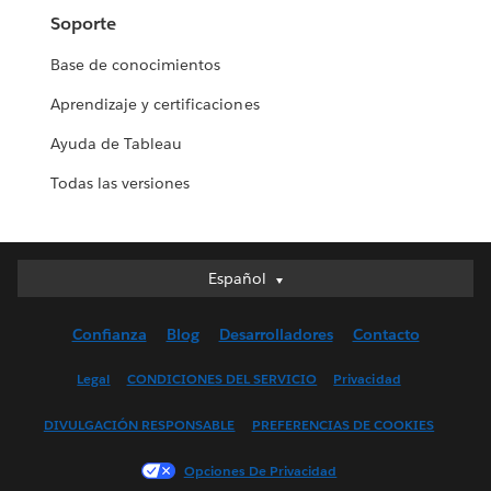
Soporte
Base de conocimientos
Aprendizaje y certificaciones
Ayuda de Tableau
Todas las versiones
Español
Español
Deutsch
Confianza
Blog
Desarrolladores
Contacto
English (UK)
English (US)
Legal
CONDICIONES DEL SERVICIO
Privacidad
Français (Canada)
DIVULGACIÓN RESPONSABLE
PREFERENCIAS DE COOKIES
Français (France)
Italiano
Opciones De Privacidad
日本語