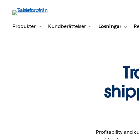
Gå
vidare
till
huvudinnehållet
Produkter
Kundberättelser
Lösningar
Re
Toggle sub-navigation for Produkter
Toggle sub-navigation for K
Toggle 
Tr
ship
Profitability and 