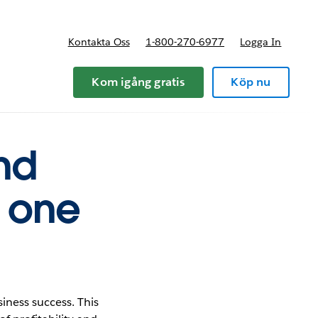
Kontakta Oss
1-800-270-6977
Logga In
riser
Kom igång gratis
Köp nu
and
t one
iness success. This