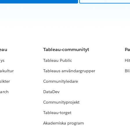
leau
Tableau-communityt
Pa
lys
Tableau Public
Hi
akultur
Tableaus användargrupper
Bl
ikter
Communityledare
earch
DataDev
Communityprojekt
Tableau-torget
Akademiska program