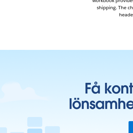
workbook provides 
shipping. The ch
header
Få kon
lönsamhe