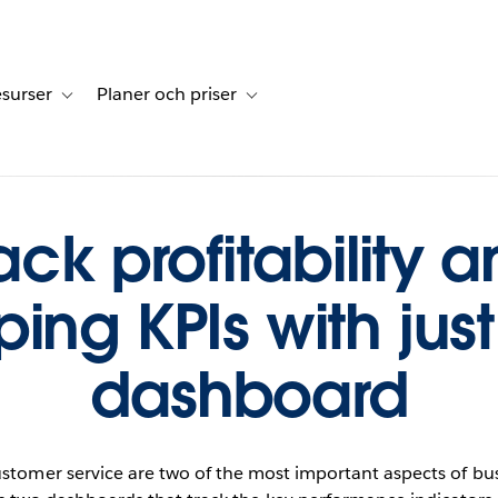
surser
Planer och priser
undberättelser
sub-navigation for Lösningar
Toggle sub-navigation for Resurser
Toggle sub-navigation for Planer och p
ack profitability 
ping KPIs with jus
dashboard
customer service are two of the most important aspects of bus