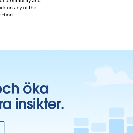
f profitability and
ick on any of the
ection.
och öka
insikter.