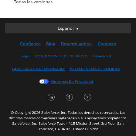
Todas las versiones
Español
Español
Deutsch
Confianza
Blog
Desarrolladores
Contacto
English (UK)
English (US)
Legal
CONDICIONES DEL SERVICIO
Privacidad
Français (Canada)
DIVULGACIÓN RESPONSABLE
PREFERENCIAS DE COOKIES
Français (France)
Italiano
Opciones De Privacidad
日本語
LinkedIn
Facebook
Twitter
한국어
Nederlands
Português
© Copyright 2026 Salesforce, Inc. Todos los derechos reservados. Las
distintas marcas comerciales pertenecen a sus respectivos propietarios.
Svenska
Salesforce, Inc. Salesforce Tower, 415 Mission Street, 3rd Floor, San
Francisco, CA 94105, Estados Unidos
ไทย