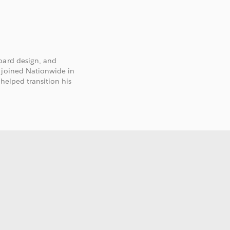
oard design, and
n joined Nationwide in
 helped transition his