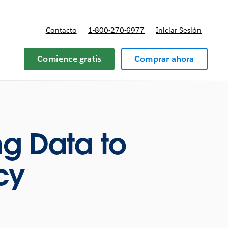
Contacto
1-800-270-6977
Iniciar Sesión
 y precios
Comience gratis
Comprar ahora
ng Data to
cy