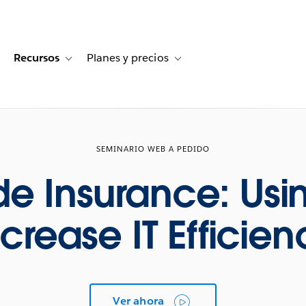
Recursos
Planes y precios
for Historias de clientes
oggle sub-navigation for Soluciones
Toggle sub-navigation for Recursos
Toggle sub-navigation for Planes
SEMINARIO WEB A PEDIDO
e Insurance: Usi
ncrease IT Efficien
Ver ahora