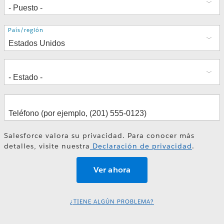
Dirección
País/región
Salesforce valora su privacidad. Para conocer más
detalles, visite nuestra
Declaración de privacidad
.
¿TIENE ALGÚN PROBLEMA?