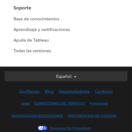
Soporte
Base de conocimientos
Aprendizaje y certificaciones
Ayuda de Tableau
Todas las versiones
Español
Español
Deutsch
Confianza
Blog
Desarrolladores
Contacto
English (UK)
English (US)
Legal
CONDICIONES DEL SERVICIO
Privacidad
Français (Canada)
DIVULGACIÓN RESPONSABLE
PREFERENCIAS DE COOKIES
Français (France)
Italiano
Opciones De Privacidad